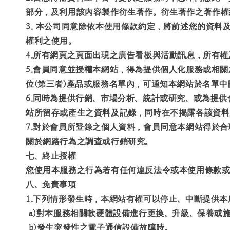
部分，及利用該內容製作衍生著作。衍生著作之著作權
3. 本公司同意除依本使用條款約定，將前述您的資
權利之使用。
4.所有網頁之頁面出現之廣告看板與活動訊息，所有
5.會員同意並授權本網站，得為提供個人化服務或相
位(第三者)產品或服務名單內，可通知本網站於名單
6.同時為提供行銷、市場分析、統計或研究、或為提
站所留存或產生之資料及記錄，同時在不揭露各該資料
7.對於會員所登錄之個人資料，會員同意本網站得於
關於網路行為之調查或行銷研究。
七、終止授權
您使用本服務之行為若有任何違反法令或本使用條款或
八、免責事項
1.下列情形發生時，本網站有權可以停止、中斷提供本
a)對本服務相關軟硬體設備進行更換、升級、保養或
b)發生突發性之電子通信設備故障時。