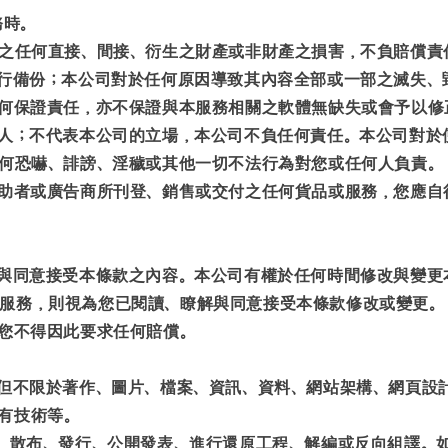
務時。
生之任何直接、間接、衍生之財產或非財產之損害，不負賠償責
自行備份；本公司對於任何原因導致其內容全部或一部之滅失、
任何保證責任，亦不保證與本服務相關之軟體無缺失或會予以修
個人；不代表本公司的立場，本公司不負任何責任。本公司對於
任何恐嚇、誹謗、淫穢或其他一切不法行為對您或任何人負責。
贊助者或廣告商所刊登、銷售或交付之任何貨品或服務，您應
解與同意接受本條款之內容。本公司有權於任何時間修改與變
服務，則視為您已閱讀、瞭解與同意接受本條款修改或變更。
，您不得因此要求任何賠償。
括但不限於著作、圖片、檔案、資訊、資料、網站架構、網頁設
有技術等。
作、散布、發行、公開發表、進行還原工程、解編或反向組譯。