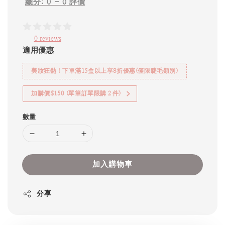
總分:
0
-
0
評價
0 reviews
適用優惠
美妝狂熱！下單滿15盒以上享8折優惠(僅限睫毛類別)
加購價$150 (單筆訂單限購２件)
數量
加入購物車
分享