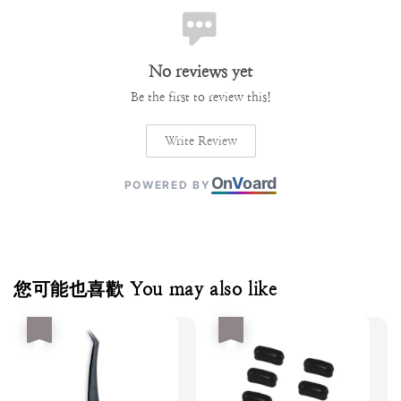
No reviews yet
Be the first to review this!
Write Review
On
V
oard
POWERED BY
您可能也喜歡 You may also like
優惠
優惠