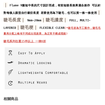
｜
Flame 9簇短中長的尺寸設計而成，
有前短後長效果適合創作
可以針
｜
對每個人眼型自行裁切長度 
若要使用為下睫毛，也可以剪一株一株使用
睫毛長度｜
｜睫毛濃度｜
 9mm-20mm
 FULL, MULTI-
｜睫毛梗｜
LAYERED
 FLEXIBLE CLEAR
(*
睫毛皆為手工製作，睫毛毛
量再分配上略有不同或出現差異，為正常不構成瑕疵
)
睫毛系列任選15件以上 一律8折
相關商品