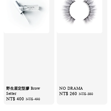
野生眉定型膠 Brow
NO DRAMA
Setter
Sale
NT$ 260
Regular
NT$ 380
Sale
NT$ 400
Regular
NT$ 490
price
price
price
price