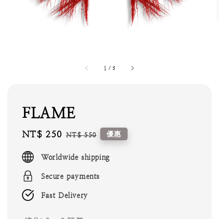
1
/
5
FLAME
Sale
NT$ 250
Regular
優惠
NT$ 550
price
price
Worldwide shipping
Secure payments
Fast Delivery