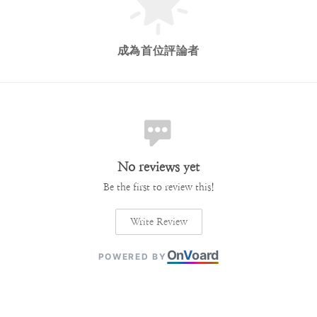
成為首位評論者
No reviews yet
Be the first to review this!
Write Review
On
V
oard
POWERED BY