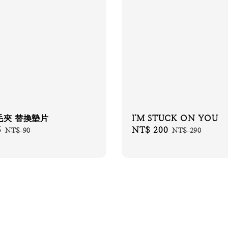
毛夾 替換墊片
I'M STUCK ON YOU
5
Regular
Sale
NT$ 200
Regular
NT$ 90
NT$ 290
price
price
price