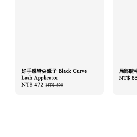
好手感彎尖鑷子 Black Curve
局部睫
Lash Applicator
Sale
NT$ 8
Sale
NT$ 472
Regular
price
NT$ 590
price
price