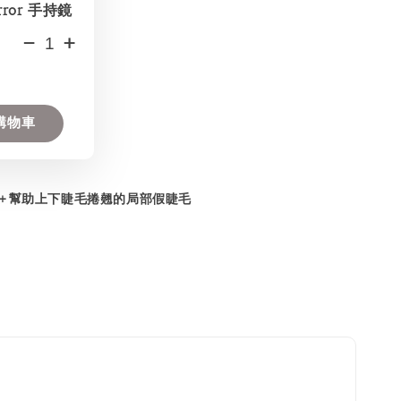
rror 手持鏡
-
+
購物車
＋幫助上下睫毛捲翹的局部假睫毛