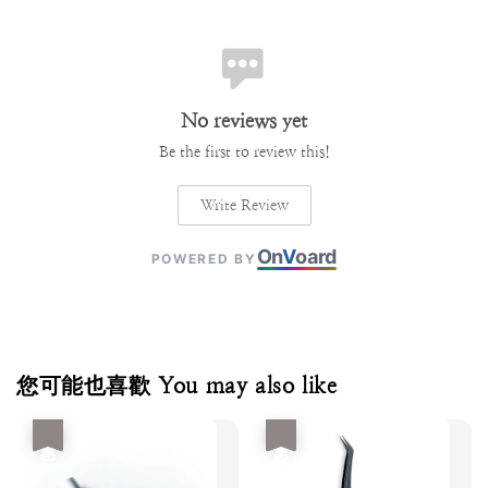
No reviews yet
Be the first to review this!
Write Review
On
V
oard
POWERED BY
您可能也喜歡 You may also like
優惠
優惠