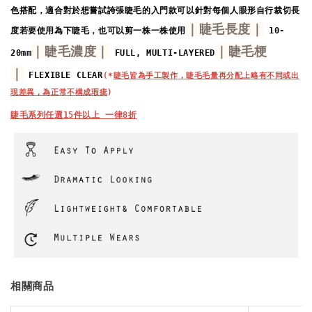
色搭配，
適合對於想嘗試誇張睫毛的入門款
可以針對每個人眼形自行裁切長
｜睫毛長度｜
度
若要使用為下睫毛，也可以剪一株一株使用
 10-
｜睫毛濃度｜
｜睫毛梗
20mm
 FULL, MULTI-LAYERED
｜
 FLEXIBLE CLEAR
(*
睫毛皆為手工製作，睫毛毛量再分配上略有不同或出
現差異，為正常不構成瑕疵
)
睫毛系列任選15件以上 一律8折
相關商品