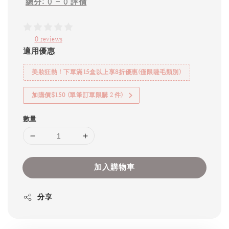
總分:
0
-
0
評價
0 reviews
適用優惠
美妝狂熱！下單滿15盒以上享8折優惠(僅限睫毛類別)
加購價$150 (單筆訂單限購２件)
數量
加入購物車
分享