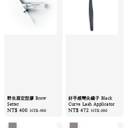
野生眉定型膠 Brow
好手感彎尖鑷子 Black
Setter
Curve Lash Applicator
Sale
NT$ 400
Regular
Sale
NT$ 472
Regular
NT$ 490
NT$ 590
price
price
price
price
優惠
優惠