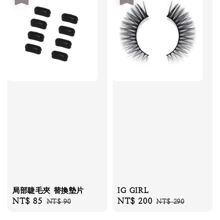
局部睫毛夾 替換墊片
IG GIRL
Sale
NT$ 85
Regular
Sale
NT$ 200
Regular
NT$ 90
NT$ 290
price
price
price
price