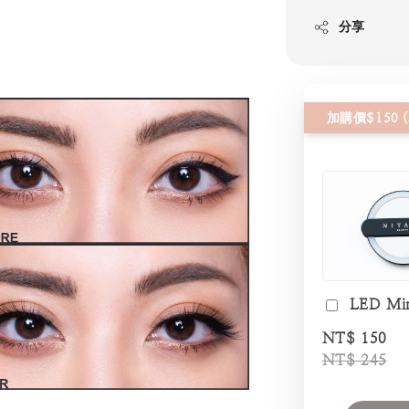
分享
LED Mi
NT$ 150
NT$ 245