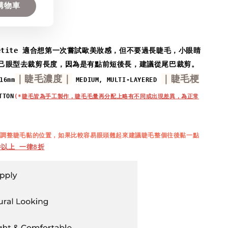
購物車
etite 適合想第一次嘗試歐美妝感，
但不要過長睫毛，小眼睛
己眼型去裁剪長度，
因為是有點前短後長，建議從尾巴裁剪。
｜睫毛濃度｜
｜睫毛梗
16mm
 MEDIUM, MULTI-LAYERED
TTON
(*
睫毛皆為手工製作，睫毛毛量再分配上略有不同或出現差異，為正常
去調整睫毛
黏
的位置，
如果比較容易眼頭翹起來
建議睫毛整個往後黏一點
件以上 一律8折