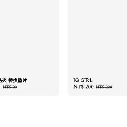
毛夾 替換墊片
IG GIRL
5
Regular
Sale
NT$ 200
Regular
NT$ 90
NT$ 290
price
price
price