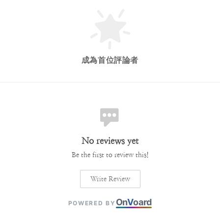
成為首位評論者
No reviews yet
Be the first to review this!
Write Review
On
V
oard
POWERED BY