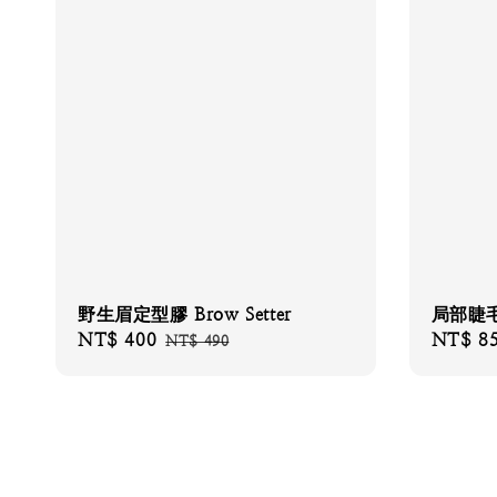
野生眉定型膠 Brow Setter
局部睫
Sale
NT$ 400
Regular
Sale
NT$ 8
NT$ 490
price
price
price