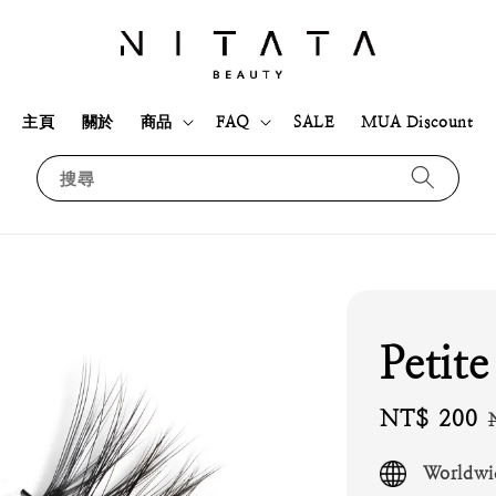
主頁
關於
商品
FAQ
SALE
MUA Discount
搜尋
Petite
Sale
NT$ 200
price
Worldwi