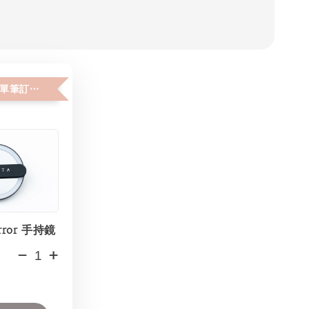
加購價$150 (單筆訂單限購２件)
rror 手持鏡
-
+