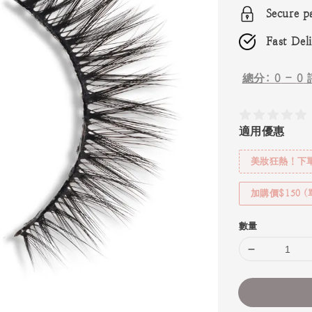
Secure p
Fast Del
總分:
0
-
0
適用優惠
美妝狂熱！下單
加購價$150 
數量