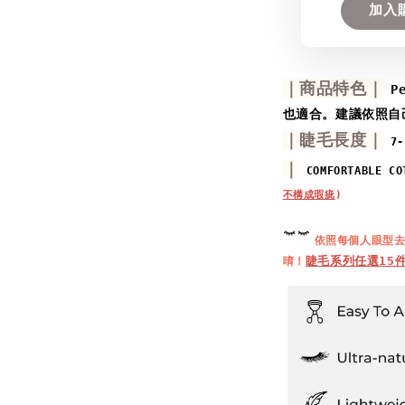
加入
｜商品特色｜
P
也適合。
建議依照自
｜睫毛長度｜
 7-
｜
 COMFORTABLE CO
不構成瑕疵
)
依照每個人眼型
睫毛系列任選15
唷！