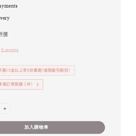
ayments
ivery
評價
0 reviews
滿15盒以上享8折優惠(僅限睫毛類別)
(單筆訂單限購２件)
加入購物車